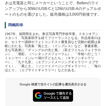
きは充電器と同じメーカーということで、Belkinのライ
ンアップから30WのUSB-Cと12WのUSB-Aのデュアルポ
ートのものを選びました。販売価格は3,000円前後です。
岡嶋和幸
1967年、福岡県生まれ。東京写真専門学校卒業。スタジオアシ
スタント、写真家助手を経てフリーランスとなる。作品発表のほ
か、セミナー講師やフォトコンテスト審査員など活動の範囲は多
岐にわたる。写真集「風と土」（インプレス）など、著書多数。
主な写真展に「ディングルの光と風」（富士フイルムフォトサロ
ン）、「潮彩」（ペンタックスフォーラム）、「学校へ行こう！
ミャンマー・インレー湖の子どもたち」（キヤノンギャラリ
ー）、「九十九里」（エプソンイメージングギャラリー エプサ
イト）、「風と土」（ソニーイメージングギャラリー）、「海の
ほとり」（エプサイトギャラリー）などがある。
Google 検索で当サイトの記事を優先表示させる