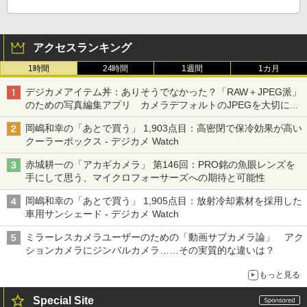
アクセスランキング
1時間
24時間
1週間
1カ月
デジカメアイテム丼：ありそうでなかった？「RAW＋JPEG派」
のための写真編集アプリ カメラデフォルトのJPEGを大切にす
る「Filmator」
岡嶋和幸の「あとで買う」 1,903点目：高密閉で保冷効果が高い
クーラーボックス - デジカメ Watch
赤城耕一の「アカギカメラ」 第146回：PRO銘の魚眼レンズを
手にして思う、マイクロフォーサーズへの期待と可能性
岡嶋和幸の「あとで買う」 1,905点目：放射冷却素材を採用した
車用サンシェード - デジカメ Watch
ミラーレスカメラユーザーのための「動画サブカメラ論」 アク
ションカメラにジンバルカメラ……その実質的な違いは？
もっと見る
Special Site