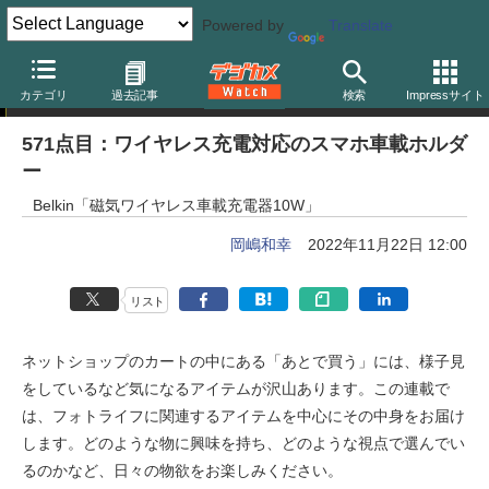
Powered by
Translate
岡嶋和幸の「あとで買う」
カテゴリ
過去記事
検索
Impressサイト
571点目：ワイヤレス充電対応のスマホ車載ホルダ
ー
Belkin「磁気ワイヤレス車載充電器10W」
岡嶋和幸
2022年11月22日 12:00
リスト
ネットショップのカートの中にある「あとで買う」には、様子見
をしているなど気になるアイテムが沢山あります。この連載で
は、フォトライフに関連するアイテムを中心にその中身をお届け
します。どのような物に興味を持ち、どのような視点で選んでい
るのかなど、日々の物欲をお楽しみください。