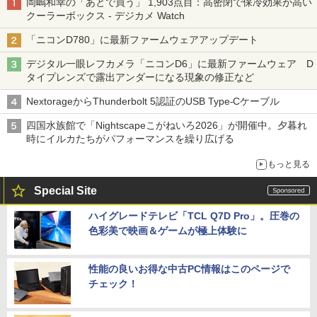
岡嶋和幸の「あとで買う」 1,903点目：高密閉で保冷効果が高い
クーラーボックス - デジカメ Watch
「ニコンD780」に最新ファームウェアアップデート
デジタル一眼レフカメラ「ニコンD6」に最新ファームウェア D
タイプレンズで露出アンダーになる現象の修正など
NextorageからThunderbolt 5認証のUSB Type-Cケーブル
四国水族館で「Nightscapeこがねいろ2026」が開催中。夕暮れ
時にイルカたちがパフォーマンスを繰り広げる
もっと見る
Special Site
ハイグレードテレビ「TCL Q7D Pro」。圧巻の
色彩美で映画＆ゲームが極上体験に
性能の良いお得な中古PC情報はこのページで
チェック！