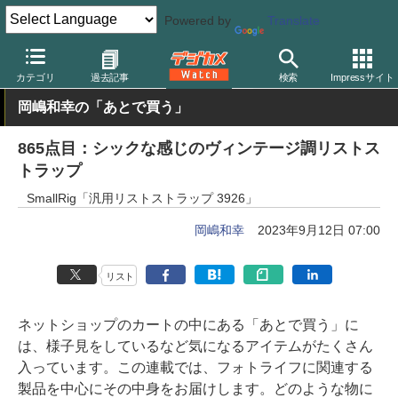
Powered by
Translate
デジカメ Watch
撮影用品
ストラップ
カテゴリ
過去記事
検索
Impressサイト
岡嶋和幸の「あとで買う」
865点目：シックな感じのヴィンテージ調リストス
トラップ
SmallRig「汎用リストストラップ 3926」
岡嶋和幸
2023年9月12日 07:00
リスト
ネットショップのカートの中にある「あとで買う」に
は、様子見をしているなど気になるアイテムがたくさん
入っています。この連載では、フォトライフに関連する
製品を中心にその中身をお届けします。どのような物に