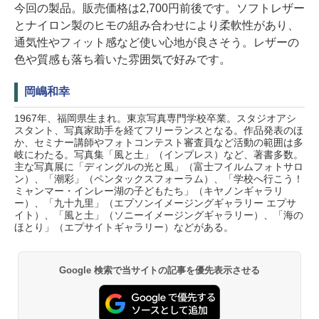
今回の製品。販売価格は2,700円前後です。ソフトレザー
とナイロン製のヒモの組み合わせにより柔軟性があり、
通気性やフィット感など使い心地が良さそう。レザーの
色や質感も落ち着いた雰囲気で好みです。
岡嶋和幸
1967年、福岡県生まれ。東京写真専門学校卒業。スタジオアシ
スタント、写真家助手を経てフリーランスとなる。作品発表のほ
か、セミナー講師やフォトコンテスト審査員など活動の範囲は多
岐にわたる。写真集「風と土」（インプレス）など、著書多数。
主な写真展に「ディングルの光と風」（富士フイルムフォトサロ
ン）、「潮彩」（ペンタックスフォーラム）、「学校へ行こう！
ミャンマー・インレー湖の子どもたち」（キヤノンギャラリ
ー）、「九十九里」（エプソンイメージングギャラリー エプサ
イト）、「風と土」（ソニーイメージングギャラリー）、「海の
ほとり」（エプサイトギャラリー）などがある。
Google 検索で当サイトの記事を優先表示させる