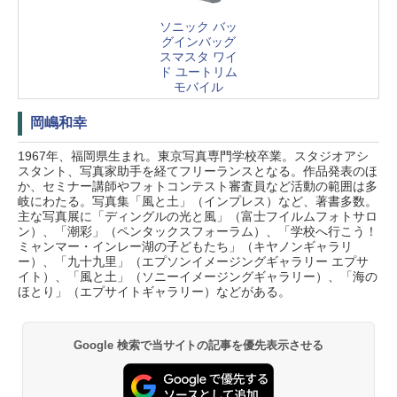
ソニック バッ
グインバッグ
スマスタ ワイ
ド ユートリム
モバイル
岡嶋和幸
1967年、福岡県生まれ。東京写真専門学校卒業。スタジオアシ
スタント、写真家助手を経てフリーランスとなる。作品発表のほ
か、セミナー講師やフォトコンテスト審査員など活動の範囲は多
岐にわたる。写真集「風と土」（インプレス）など、著書多数。
主な写真展に「ディングルの光と風」（富士フイルムフォトサロ
ン）、「潮彩」（ペンタックスフォーラム）、「学校へ行こう！
ミャンマー・インレー湖の子どもたち」（キヤノンギャラリ
ー）、「九十九里」（エプソンイメージングギャラリー エプサ
イト）、「風と土」（ソニーイメージングギャラリー）、「海の
ほとり」（エプサイトギャラリー）などがある。
Google 検索で当サイトの記事を優先表示させる