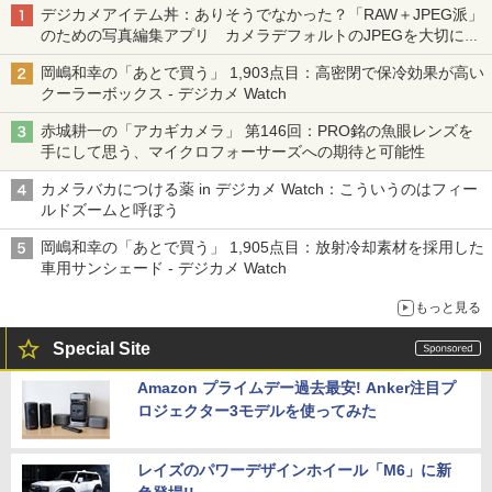
デジカメアイテム丼：ありそうでなかった？「RAW＋JPEG派」
のための写真編集アプリ カメラデフォルトのJPEGを大切にす
る「Filmator」
岡嶋和幸の「あとで買う」 1,903点目：高密閉で保冷効果が高い
クーラーボックス - デジカメ Watch
赤城耕一の「アカギカメラ」 第146回：PRO銘の魚眼レンズを
手にして思う、マイクロフォーサーズへの期待と可能性
カメラバカにつける薬 in デジカメ Watch：こういうのはフィー
ルドズームと呼ぼう
岡嶋和幸の「あとで買う」 1,905点目：放射冷却素材を採用した
車用サンシェード - デジカメ Watch
もっと見る
Special Site
Amazon プライムデー過去最安! Anker注目プ
ロジェクター3モデルを使ってみた
レイズのパワーデザインホイール「M6」に新