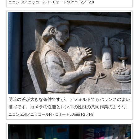
ニコン Df／ニッコールH・Cオート50mm F2／F2.8
明暗の差が大きな条件ですが、デフォルトでもバランスのよい
描写です。カメラの性能とレンズの性能の共同作業のような。
ニコン Z5II／ニッコールH・Cオート50mm F2／F8