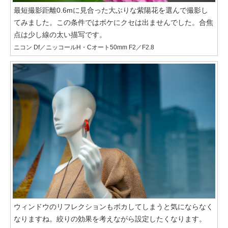
最短撮影距離0.6mに見合った大ぶりな紫陽花を選んで撮影し
てみました。この条件ではボケにクセは出ませんでした。合焦
点は少し線の太い描写です。
ニコン Df／ニッコールH・Cオート50mm F2／F2.8
ウィンドウのリフレクションもボカしてしまうと気にならなく
なりますね。絞りの効果を考えながら設定したくなります。