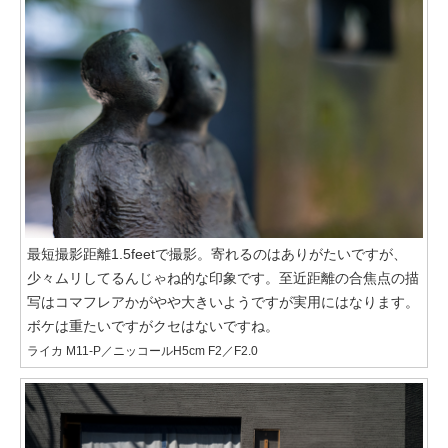
最短撮影距離1.5feetで撮影。寄れるのはありがたいですが、
少々ムリしてるんじゃね的な印象です。至近距離の合焦点の描
写はコマフレアかがやや大きいようですが実用にはなります。
ボケは重たいですがクセはないですね。
ライカ M11-P／ニッコールH5cm F2／F2.0