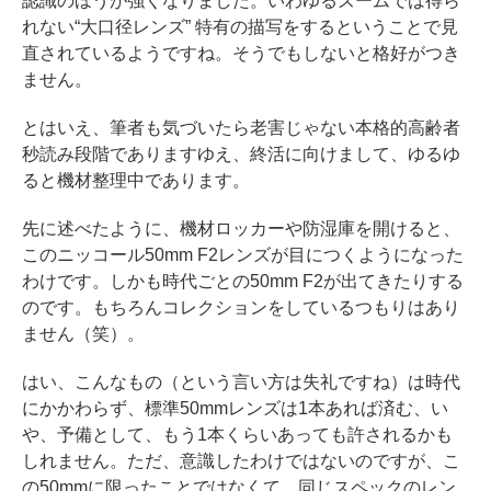
認識のほうが強くなりました。いわゆるズームでは得ら
れない“大口径レンズ” 特有の描写をするということで見
直されているようですね。そうでもしないと格好がつき
ません。
とはいえ、筆者も気づいたら老害じゃない本格的高齢者
秒読み段階でありますゆえ、終活に向けまして、ゆるゆ
ると機材整理中であります。
先に述べたように、機材ロッカーや防湿庫を開けると、
このニッコール50mm F2レンズが目につくようになった
わけです。しかも時代ごとの50mm F2が出てきたりする
のです。もちろんコレクションをしているつもりはあり
ません（笑）。
はい、こんなもの（という言い方は失礼ですね）は時代
にかかわらず、標準50mmレンズは1本あれば済む、い
や、予備として、もう1本くらいあっても許されるかも
しれません。ただ、意識したわけではないのですが、こ
の50mmに限ったことではなくて、同じスペックのレン