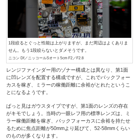
1段絞るとぐっと性能は上がりますが、まだ周辺はよくありま
せん。もう1段絞らないとダメそうです。
ニコン Df／ニッコールSオート5cm F2／F2.8
レンジファインダー用のゾナー構成とは異なり、第1面
に凹レンズを配置する構成ですが、これでバックフォー
カスを稼ぎ、ミラーの稼働距離に余裕がとれたというこ
とになるようです。
ぱっと見はガウスタイプですが、第1面のレンズの存在
がキモでしょう。当時の一眼レフ用の標準レンズは、ミ
ラー稼働距離を稼ぎ、バックフォーカスに余裕を持たせ
るために焦点距離が50mmより延びて、52-58mmくらい
のものが多くなります。