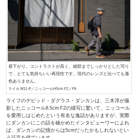
昼下がり。コントラストが高く、細部までしっかりとした写り
で、とても気持ちいい再現性です。現代のレンズと比べても遜
色ありません。
ライカ M11-P／ニッコールH5cm F2／F8
ライフのデビッド・ダグラス・ダンカンは、三木淳が撮
影したニッコール8.5cm F2の描写に驚いて、ニッコール
を愛用しはじめたという有名な逸話がありますが、実際
にダンカンにこの話を確かめたインタビューワーによれ
ば、ダンカンの記憶からは5cmだったかもしれないとい
う証言を得ています。