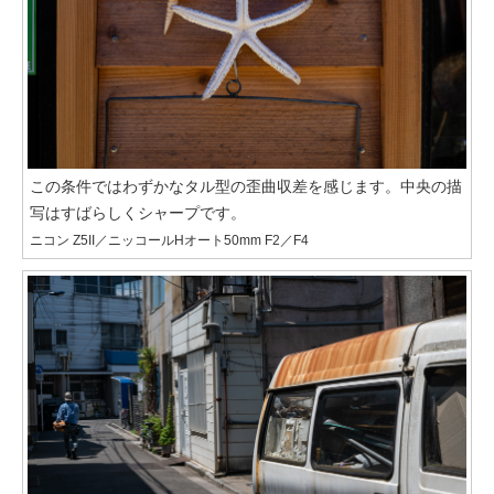
この条件ではわずかなタル型の歪曲収差を感じます。中央の描
写はすばらしくシャープです。
ニコン Z5II／ニッコールHオート50mm F2／F4