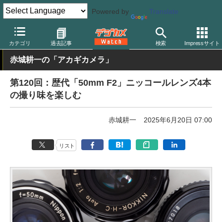
Powered by
Translate
デジカメ Watch
レンズ
交換レンズ
ニコン
カテゴリ
過去記事
検索
Impressサイト
赤城耕一の「アカギカメラ」
第120回：歴代「50mm F2」ニッコールレンズ4本
の撮り味を楽しむ
赤城耕一
2025年6月20日 07:00
リスト