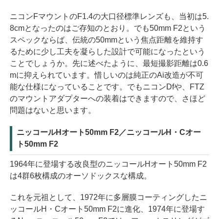
ニコンFマウントのF1.4の大口径標準レンズも、当初は5.
8cmとなったのはご存知のとおり。でも50mm F2という
スペックならば、伝統の50mmという焦点距離を維持す
るために少し工夫を凝らした設計で可能になったという
ことでしょうか。先に述べたように、最短撮影距離は0.6
mに抑えられています。惜しいのは純正のAi改造が不可
能な仕様になっていることです。でもニコンDfや、FTZ
のマウントアダプターへの装着はできますので、さほど
問題はないと思います。
ニッコールHオート50mm F2／ニッコールH・Cオー
ト50mm F2
1964年に登場する改良型のニッコールHオート50mm F2
は4群6枚構成のオーソドックスな構成。
これを元祖として、1972年に多層膜コーティングしたニ
ッコールH・Cオート50mm F2に進化、1974年に登場す