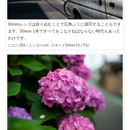
50mmレンズは絞り込むことで広角ふうに描写することもでき
ます。50mm 1本ですべてをこなさねばならない時代もあった
わけです。
ニコン Z5II／ニッコールH・Cオート50mm F2／F11