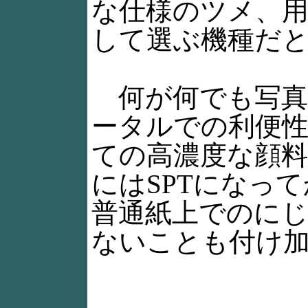
な仕様のツメ、
して選ぶ機種だ
何が何でも写真
ータルでの利便
ての高濃度な顔
にはSPTになっ
普通紙上でのに
ないことも付け