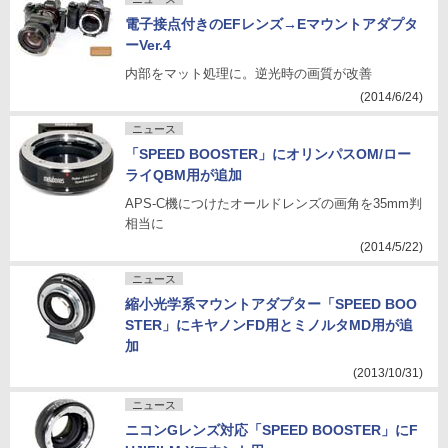
電子接点付きのEFレンズ→Eマウントアダプタ
ーVer.4
内部をマット処理に。逆光時の画質が改善
(2014/6/24)
ニュース
「SPEED BOOSTER」にオリンパスOM/ロー
ライQBM用が追加
APS-C機につけたオールドレンズの画角を35mm判
相当に
(2014/5/22)
ニュース
縮小光学系マウントアダプター「SPEED BOO
STER」にキヤノンFD用とミノルタMD用が追
加
(2013/10/31)
ニュース
ニコンGレンズ対応「SPEED BOOSTER」にF