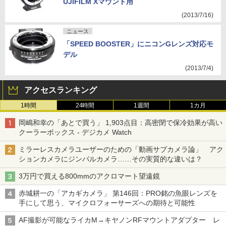
UJIFILM Xマウント用
(2013/7/16)
ニュース
「SPEED BOOSTER」にニコンGレンズ対応モ
デル
(2013/7/4)
アクセスランキング
1時間
24時間
1週間
1カ月
岡嶋和幸の「あとで買う」 1,903点目：高密閉で保冷効果が高い
クーラーボックス - デジカメ Watch
ミラーレスカメラユーザーのための「動画サブカメラ論」 アク
ションカメラにジンバルカメラ……その実質的な違いは？
3万円で買える800mmのアクロマート望遠鏡
赤城耕一の「アカギカメラ」 第146回：PRO銘の魚眼レンズを
手にして思う、マイクロフォーサーズへの期待と可能性
AF撮影が可能なライカM→キヤノンRFマウントアダプター レ