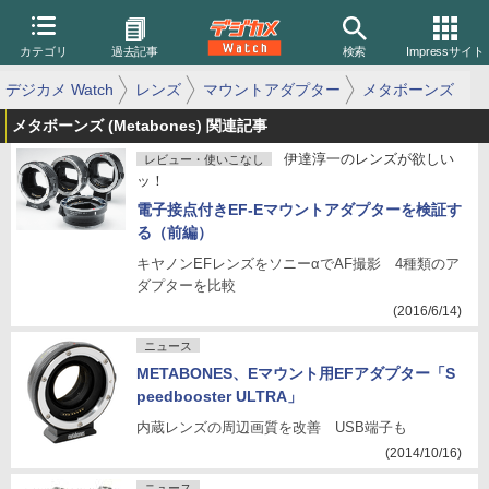
カテゴリ
過去記事
検索
Impressサイト
デジカメ Watch
レンズ
マウントアダプター
メタボーンズ
メタボーンズ (Metabones) 関連記事
伊達淳一のレンズが欲しい
レビュー・使いこなし
ッ！
電子接点付きEF-Eマウントアダプターを検証す
る（前編）
キヤノンEFレンズをソニーαでAF撮影 4種類のア
ダプターを比較
(2016/6/14)
ニュース
METABONES、Eマウント用EFアダプター「S
peedbooster ULTRA」
内蔵レンズの周辺画質を改善 USB端子も
(2014/10/16)
ニュース