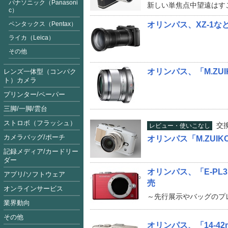
パナソニック（Panasoni
新しい単焦点中望遠はす
c）
ペンタックス（Pentax）
オリンパス、XZ-1な
ライカ（Leica）
その他
オリンパス、「M.ZUIK
レンズ一体型（コンパク
ト）カメラ
プリンター/ペーパー
三脚/一脚/雲台
ストロボ（フラッシュ）
交
レビュー・使いこなし
カメラバッグ/ポーチ
オリンパス「M.ZUIKO D
記録メディア/カードリー
ダー
オリンパス、「E-PL3」「M
アプリ/ソフトウェア
売
オンラインサービス
～先行展示やバッグのプ
業界動向
その他
オリンパス、「14-42mm