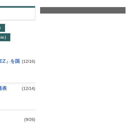
）
ic）
 EZ」を国
(12/16)
外発表
(12/14)
(9/26)