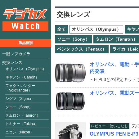
交換レンズ
全て
オリンパス（Olympus）
キヤノ
ソニー（Sony）
タムロン（Tamron）
製品種別
ペンタックス（Pentax）
ライカ（Leic
一眼レフカメラ
交換レンズ
オリンパス、電動・手動ズーム
オリンパス（Olympus）
内発表
キヤノン（Canon）
～E-PL3との限定キッ
フォクトレンダー
（Voigtlan
der
）
オリンパス、電動ズームの「M
シグマ（Sigma）
ソニー（Sony）
タムロン（Tamron）
トキナー（Tokina）
気
レビュー・使いこなし
ニコン（Nikon）
OLYMPUS PEN E-