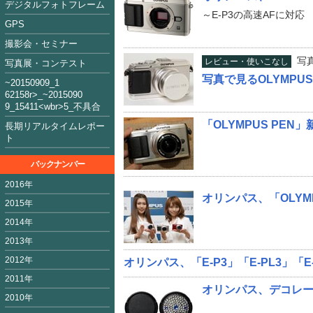
デジタルフォトフレーム
～E-P3の高速AFに対応
GPS
撮影会・セミナー
写
レビュー・使いこなし
写真展・コンテスト
写真で見るOLYMPUS P
~2015090
9_1
62158
r>_~2015
09
0
9_15411<
wbr>5_不具合
「OLYMPUS PE
長期リアルタイムレポー
ト
バックナンバー
2016年
オリンパス、「OLYMP
2015年
2014年
2013年
2012年
オリンパス、「E-P3」「E-PL3」「E-PM
2011年
オリンパス、デコレー
2010年