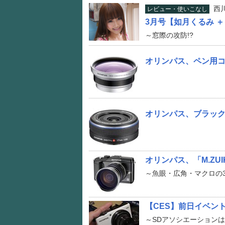
西
レビュー・使いこなし
3月号【如月くるみ ＋
～窓際の攻防!?
オリンパス、ペン用
オリンパス、ブラックの「M
オリンパス、「M.ZUIK
～魚眼・広角・マクロの
【CES】前日イベント
～SDアソシエーションは3