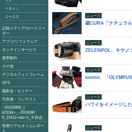
ック
ベネトン
ニュース
ユーエヌ
蔵CURA「ナチュラ
記録メディア/カードリー
ダー
アプリ/ソフトウェア
ニュース
オンラインサービス
ZELENPOL、キヤ
業界動向
その他
ニュース
デジタルフォトフレーム
suono、「OLYMPU
GPS
撮影会・セミナー
ニュース
写真展・コンテスト
ハワイをイメージし
~2015090
9_1
62158
r>_~2015
09
0
9_15411<
wbr>5_不具合
長期リアルタイムレポー
ニュース
ト