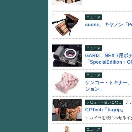
ニュース
suono、キヤノン「P
ニュース
GARIZ、NEX-7用
「SpecialEdition・
ニュース
ケンコー・トキナー、
ション」
デ
レビュー・使いこなし
CPTech「b-grip」
～カメラを腰に吊せるイ
ニュース