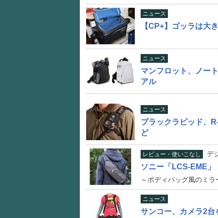
ニュース
【CP+】ゴッラは大
ニュース
マンフロット、ノー
アル
ニュース
ブラックラピッド、R-
ど
デ
レビュー・使いこなし
ソニー「LCS-EME」
～ボディバッグ風のミラ
ニュース
サンコー、カメラ2台