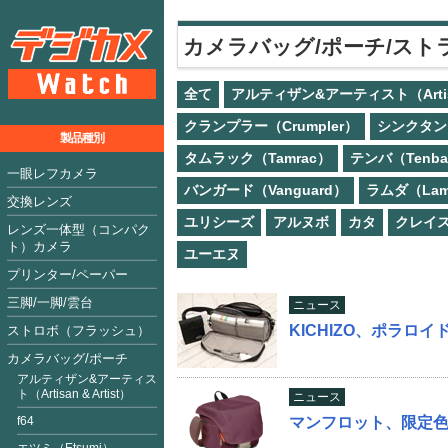
カメラバッグ/ポーチ/スト
全て
アルティザン&アーティスト（Artisan
クランプラー（Crumpler）
シンクタンク
製品種別
タムラック（Tamrac）
テンバ（Tenb
一眼レフカメラ
バンガード（Vanguard）
ラムダ（Lam
交換レンズ
ユリシーズ
アルヌボ
カタ
クレイ
レンズ一体型（コンパク
ト）カメラ
ユーエヌ
プリンター/ペーパー
三脚/一脚/雲台
ニュース
KICHIZO、ポラロイ
ストロボ（フラッシュ）
カメラバッグ/ポーチ
アルティザン&アーティス
ト（Artisan & Artist）
ニュース
f64
マンフロット、限定