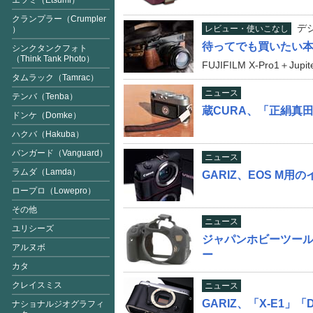
エツミ（Etsumi）
クランプラー（Crumpler
デ
レビュー・使いこなし
）
待ってでも買いたい
シンクタンクフォト
（Think Tank Photo）
FUJIFILM X-Pro1＋Jupit
タムラック（Tamrac）
ニュース
テンバ（Tenba）
蔵CURA、「正絹真
ドンケ（Domke）
ハクバ（Hakuba）
バンガード（Vanguard
）
ニュース
ラムダ（Lamda）
GARIZ、EOS M
ロープロ（Lowepro）
その他
ニュース
ユリシーズ
ジャパンホビーツール、
アルヌボ
ー
カタ
クレイスミス
ニュース
GARIZ、「X-E1」
ナショナルジオグラフィ