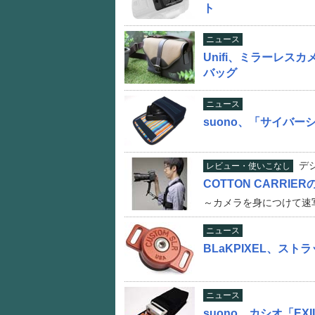
ト
ニュース
Unifi、ミラーレ
バッグ
ニュース
suono、「サイバーシ
デ
レビュー・使いこなし
COTTON CARRI
～カメラを身につけて速
ニュース
BLaKPIXEL、ス
ニュース
suono、カシオ「EX