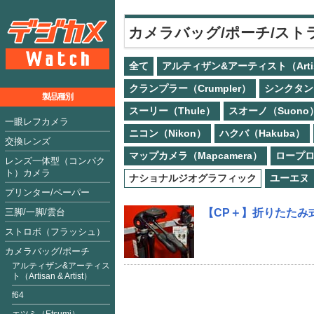
カメラバッグ/ポーチ/スト
全て
アルティザン&アーティスト（Artisan
クランプラー（Crumpler）
シンクタンク
製品種別
スーリー（Thule）
スオーノ（Suono
一眼レフカメラ
ニコン（Nikon）
ハクバ（Hakuba）
交換レンズ
マップカメラ（Mapcamera）
ロープロ
レンズ一体型（コンパク
ト）カメラ
ナショナルジオグラフィック
ユーエヌ
プリンター/ペーパー
三脚/一脚/雲台
【CP＋】折りたたみ
ストロボ（フラッシュ）
カメラバッグ/ポーチ
アルティザン&アーティス
ト（Artisan & Artist）
f64