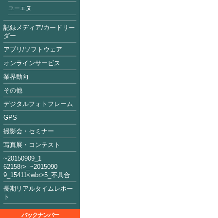
ユーエヌ
記録メディア/カードリー
ダー
アプリ/ソフトウェア
オンラインサービス
業界動向
その他
デジタルフォトフレーム
GPS
撮影会・セミナー
写真展・コンテスト
~2015090
9_1
62158
r>_~2015
09
0
9_15411<
wbr>5_不具合
長期リアルタイムレポー
ト
バックナンバー