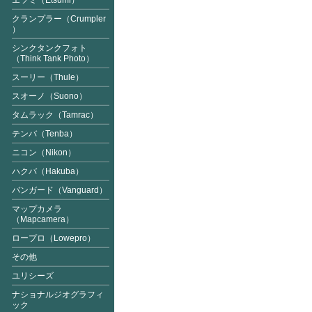
エツミ（Etsumi）
クランプラー（Crumpler
）
シンクタンクフォト
（Think Tank Photo）
スーリー（Thule）
スオーノ（Suono）
タムラック（Tamrac）
テンバ（Tenba）
ニコン（Nikon）
ハクバ（Hakuba）
バンガード（Vanguard
）
マップカメラ
（Mapcamer
a）
ロープロ（Lowepro）
その他
ユリシーズ
ナショナルジオグラフィ
ック