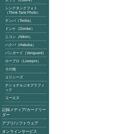
エツミ（Etsumi）
シンクタンクフォト
（Think Tank Photo）
テンバ（Tenba）
ドンケ（Domke）
ニコン（Nikon）
ハクバ（Hakuba）
バンガード（Vanguard
）
ロープロ（Lowepro）
その他
ユリシーズ
ナショナルジオグラフィ
ック
ユーエヌ
記録メディア/カードリー
ダー
アプリ/ソフトウェア
オンラインサービス