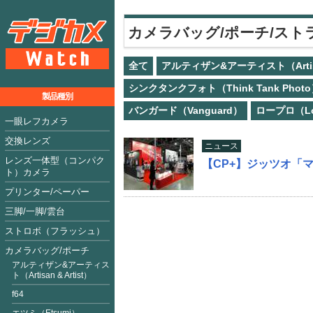
カメラバッグ/ポーチ/スト
全て
アルティザン&アーティスト（Artisan
シンクタンクフォト（Think Tank Phot
製品種別
バンガード（Vanguard）
ロープロ（Lo
一眼レフカメラ
交換レンズ
ニュース
レンズ一体型（コンパク
【CP+】ジッツオ「
ト）カメラ
プリンター/ペーパー
三脚/一脚/雲台
ストロボ（フラッシュ）
カメラバッグ/ポーチ
アルティザン&アーティス
ト（Artisan & Artist）
f64