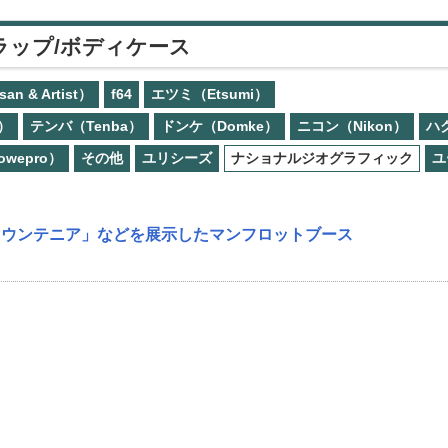
ラップ/ボディケース
 & Artist）
f64
エツミ（Etsumi）
o）
テンバ（Tenba）
ドンケ（Domke）
ニコン（Nikon）
ハ
wepro）
その他
ユリシーズ
ナショナルジオグラフィック
ユ
マウンテニア」などを展示したマンフロットブース