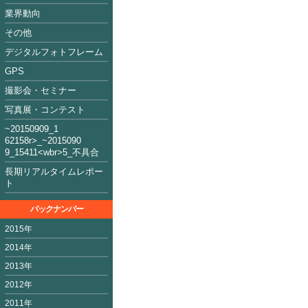
業界動向
その他
デジタルフォトフレーム
GPS
撮影会・セミナー
写真展・コンテスト
~2015090
9_1
62158
r>_~2015
09
0
9_15411<
wbr>5_不具合
長期リアルタイムレポー
ト
バックナンバー
2015年
2014年
2013年
2012年
2011年