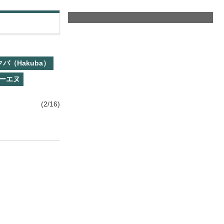
クバ（Hakuba）
ーエヌ
(2/16)