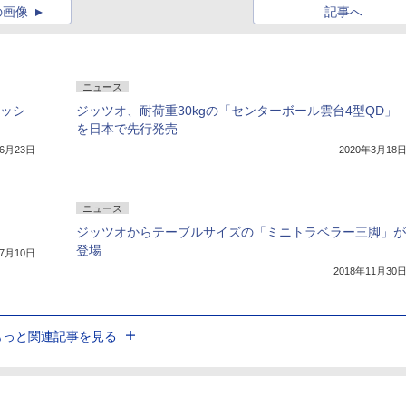
の画像
記事へ
ニュース
ャッシ
ジッツオ、耐荷重30kgの「センターボール雲台4型QD」
を日本で先行発売
年6月23日
2020年3月18
ニュース
ジッツオからテーブルサイズの「ミニトラベラー三脚」が
登場
年7月10日
2018年11月30
もっと関連記事を見る