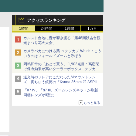
アクセスランキング
1時間
24時間
1週間
1カ月
カルスト台地に音が響き渡る「第48回秋吉台観
光まつり花火大会」
カメラバカにつける薬 in デジカメ Watch：こう
いうのはフィールドズームと呼ぼう
岡嶋和幸の「あとで買う」 1,903点目：高密閉
で保冷効果が高いクーラーボックス - デジカメ
Watch
逆光時のフレアにこだわったMマウントレン
ズ 真ちゅう鏡筒の「Ksana 35mm f/2 ASPH.
シルバークローム」
「α7 IV」「α7 III」ズームレンズキットが刷新
同梱レンズがII型に
もっと見る