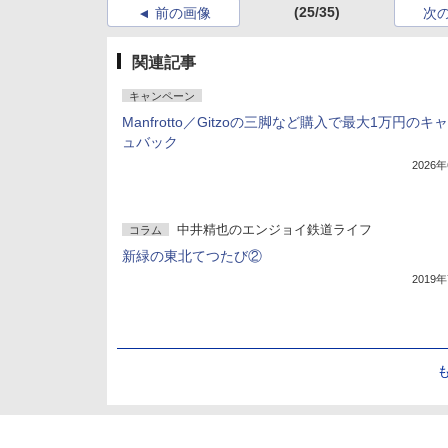
(25/35)
前の画像
次
関連記事
キャンペーン
Manfrotto／Gitzoの三脚など購入で最大1万円のキ
ュバック
2026
中井精也のエンジョイ鉄道ライフ
コラム
新緑の東北てつたび②
2019