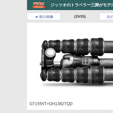
ジッツオのトラベラー三脚がモデ
(25/35)
前の画像
次
GT1555T+GH1382TQD