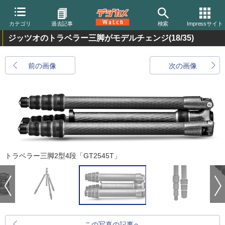
カテゴリ
過去記事
検索
Impressサイト
ジッツオのトラベラー三脚がモデルチェンジ
(18/35)
前の画像
次の画像
トラベラー三脚2型4段「GT2545T」
この写真の記事へ