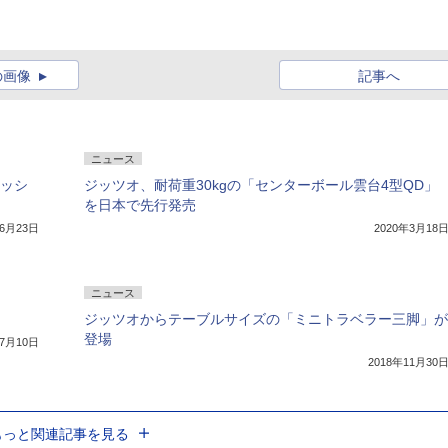
の画像
記事へ
ニュース
ャッシ
ジッツオ、耐荷重30kgの「センターボール雲台4型QD」
を日本で先行発売
年6月23日
2020年3月18
ニュース
ジッツオからテーブルサイズの「ミニトラベラー三脚」が
登場
年7月10日
2018年11月30
もっと関連記事を見る