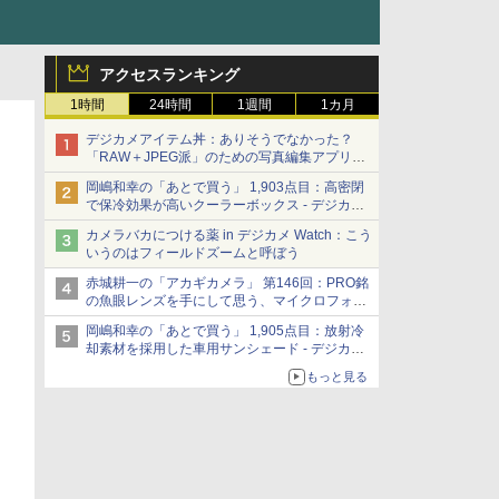
アクセスランキング
1時間
24時間
1週間
1カ月
デジカメアイテム丼：ありそうでなかった？
「RAW＋JPEG派」のための写真編集アプリ
カメラデフォルトのJPEGを大切にする
岡嶋和幸の「あとで買う」 1,903点目：高密閉
「Filmator」
で保冷効果が高いクーラーボックス - デジカメ
Watch
カメラバカにつける薬 in デジカメ Watch：こう
いうのはフィールドズームと呼ぼう
赤城耕一の「アカギカメラ」 第146回：PRO銘
の魚眼レンズを手にして思う、マイクロフォー
サーズへの期待と可能性
岡嶋和幸の「あとで買う」 1,905点目：放射冷
却素材を採用した車用サンシェード - デジカメ
Watch
もっと見る