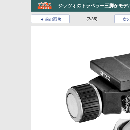
ジッツオのトラベラー三脚がモデ
(7/35)
前の画像
次