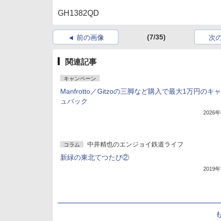
GH1382QD
(7/35)
前の画像
次
関連記事
キャンペーン
Manfrotto／Gitzoの三脚など購入で最大1万円のキ
ュバック
2026
中井精也のエンジョイ鉄道ライフ
コラム
新緑の東北てつたび②
2019