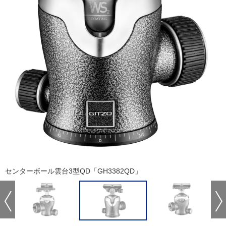
センターボール雲台3型QD「GH3382QD」