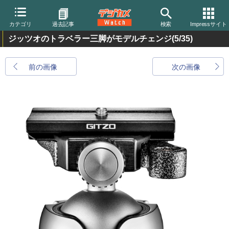
カテゴリ
過去記事
検索
Impressサイト
ジッツオのトラベラー三脚がモデルチェンジ
(5/35)
前の画像
次の画像