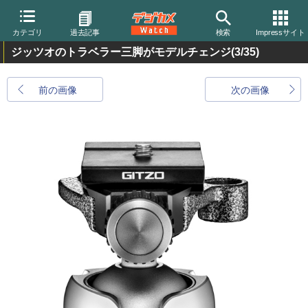
カテゴリ
過去記事
検索
Impressサイト
ジッツオのトラベラー三脚がモデルチェンジ
(3/35)
前の画像
次の画像