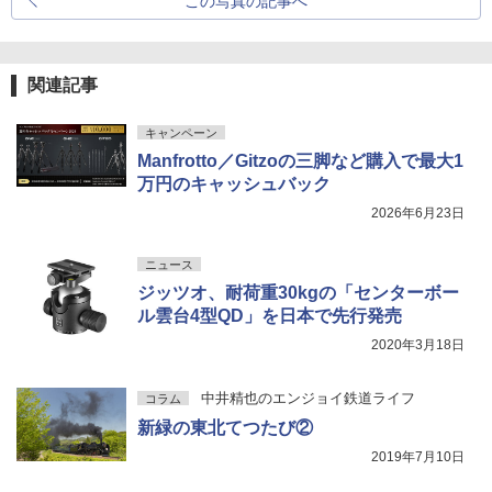
この写真の記事へ
関連記事
キャンペーン
Manfrotto／Gitzoの三脚など購入で最大1
万円のキャッシュバック
2026年6月23日
ニュース
ジッツオ、耐荷重30kgの「センターボー
ル雲台4型QD」を日本で先行発売
2020年3月18日
中井精也のエンジョイ鉄道ライフ
コラム
新緑の東北てつたび②
2019年7月10日