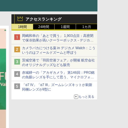
アクセスランキング
1時間
24時間
1週間
1カ月
岡嶋和幸の「あとで買う」 1,903点目：高密閉
で保冷効果が高いクーラーボックス - デジカメ
Watch
カメラバカにつける薬 in デジカメ Watch：こう
いうのはフィールドズームと呼ぼう
茨城空港で「羽田空港フェア」が開催 航空会社
のオリジナルグッズなども販売
赤城耕一の「アカギカメラ」 第146回：PRO銘
の魚眼レンズを手にして思う、マイクロフォー
サーズへの期待と可能性
「α7 IV」「α7 III」ズームレンズキットが刷新
同梱レンズがII型に
もっと見る