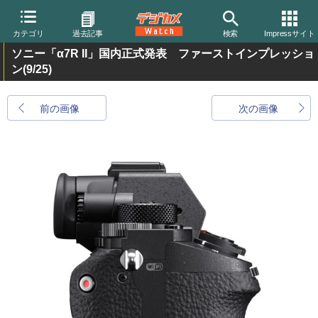
カテゴリ
過去記事
検索
Impressサイト
ソニー「α7R II」国内正式発表 ファーストインプレッショ
ン
(9/25)
前の画像
次の画像