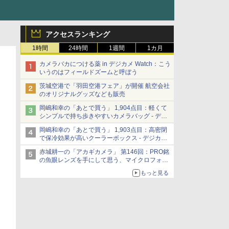
アクセスランキング
1時間
24時間
1週間
1カ月
カメラバカにつける薬 in デジカメ Watch：こう
いうのはフィールドズームと呼ぼう
茨城空港で「羽田空港フェア」が開催 航空会社
のオリジナルグッズなども販売
岡嶋和幸の「あとで買う」 1,904点目：軽くて
シンプルで持ち歩きやすいカメラバッグ - デジ
カメ Watch
岡嶋和幸の「あとで買う」 1,903点目：高密閉
で保冷効果が高いクーラーボックス - デジカメ
Watch
赤城耕一の「アカギカメラ」 第146回：PRO銘
の魚眼レンズを手にして思う、マイクロフォー
サーズへの期待と可能性
もっと見る