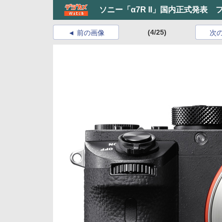
ソニー「α7R II」国内正式発表
(4/25)
前の画像
次