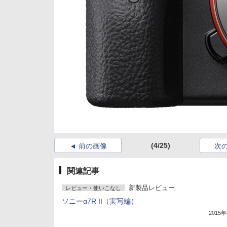
(4/25)
前の画像
次
関連記事
新製品レビュー
レビュー・使いこなし
ソニーα7R II（実写編）
2015