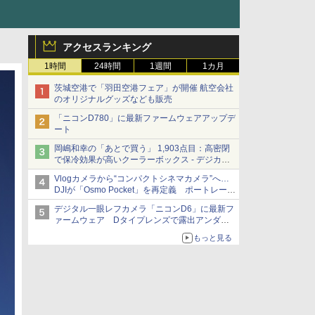
アクセスランキング
1時間
24時間
1週間
1カ月
茨城空港で「羽田空港フェア」が開催 航空会社
のオリジナルグッズなども販売
「ニコンD780」に最新ファームウェアアップデ
ート
岡嶋和幸の「あとで買う」 1,903点目：高密閉
で保冷効果が高いクーラーボックス - デジカメ
Watch
Vlogカメラから“コンパクトシネマカメラ”へ…
DJIが「Osmo Pocket」を再定義 ポートレート
重視の映像設計に
デジタル一眼レフカメラ「ニコンD6」に最新フ
ァームウェア Dタイプレンズで露出アンダー
になる現象の修正など
もっと見る