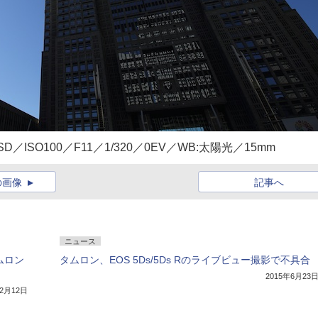
i VC USD／ISO100／F11／1/320／0EV／WB:太陽光／15mm
の画像
記事へ
ニュース
タムロン
タムロン、EOS 5Ds/5Ds Rのライブビュー撮影で不具合
2015年6月23
年2月12日