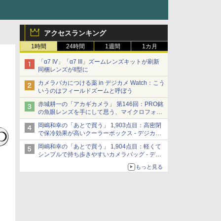
アクセスランキング
1時間
24時間
1週間
1カ月
「α7 IV」「α7 III」ズームレンズキットが刷新
同梱レンズがII型に
カメラバカにつける薬 in デジカメ Watch：こう
いうのはフィールドズームと呼ぼう
赤城耕一の「アカギカメラ」 第146回：PRO銘
の魚眼レンズを手にして思う、マイクロフォー
サーズへの期待と可能性
岡嶋和幸の「あとで買う」 1,903点目：高密閉
で保冷効果が高いクーラーボックス - デジカメ
Watch
岡嶋和幸の「あとで買う」 1,904点目：軽くて
シンプルで持ち歩きやすいカメラバッグ - デジ
カメ Watch
もっと見る