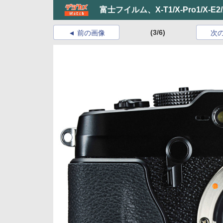
富士フイルム、X-T1/X-Pro1/X-E
(3/6)
前の画像
次