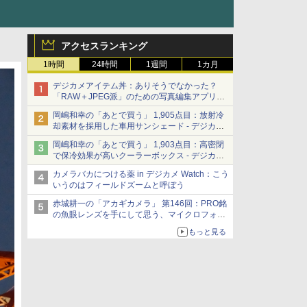
アクセスランキング
1時間
24時間
1週間
1カ月
デジカメアイテム丼：ありそうでなかった？
「RAW＋JPEG派」のための写真編集アプリ
カメラデフォルトのJPEGを大切にする
岡嶋和幸の「あとで買う」 1,905点目：放射冷
「Filmator」
却素材を採用した車用サンシェード - デジカメ
Watch
岡嶋和幸の「あとで買う」 1,903点目：高密閉
で保冷効果が高いクーラーボックス - デジカメ
Watch
カメラバカにつける薬 in デジカメ Watch：こう
いうのはフィールドズームと呼ぼう
赤城耕一の「アカギカメラ」 第146回：PRO銘
の魚眼レンズを手にして思う、マイクロフォー
サーズへの期待と可能性
もっと見る