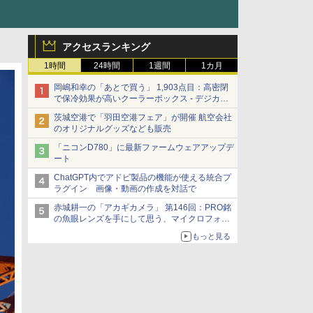
アクセスランキング
1時間
24時間
1週間
1カ月
岡嶋和幸の「あとで買う」 1,903点目：高密閉
で保冷効果が高いクーラーボックス - デジカメ
Watch
茨城空港で「羽田空港フェア」が開催 航空会社
のオリジナルグッズなども販売
「ニコンD780」に最新ファームウェアアップデ
ート
ChatGPT内でアドビ製品の機能が使える統合プ
ラグイン 画像・動画の作成を対話で
赤城耕一の「アカギカメラ」 第146回：PRO銘
の魚眼レンズを手にして思う、マイクロフォー
サーズへの期待と可能性
もっと見る