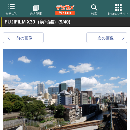
カテゴリ
過去記事
検索
Impressサイト
FUJIFILM X30（実写編）
(9/40)
前の画像
次の画像