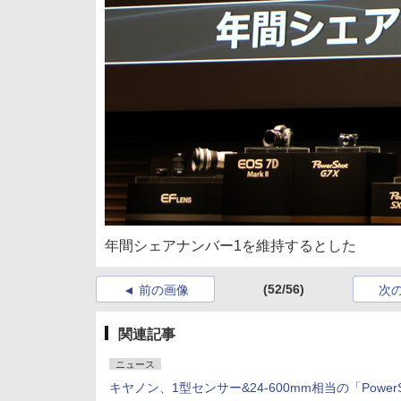
年間シェアナンバー1を維持するとした
(52/56)
前の画像
次
関連記事
ニュース
キヤノン、1型センサー&24-600mm相当の「PowerS