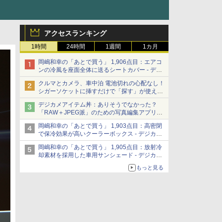
アクセスランキング
1時間
24時間
1週間
1カ月
岡嶋和幸の「あとで買う」 1,906点目：エアコ
ンの冷風を座面全体に送るシートカバー - デジ
カメ Watch
クルマとカメラ、車中泊 電池切れの心配なし！
シガーソケットに挿すだけで「探す」が使える
スマートタグ - デジカメ Watch
デジカメアイテム丼：ありそうでなかった？
「RAW＋JPEG派」のための写真編集アプリ
カメラデフォルトのJPEGを大切にする
岡嶋和幸の「あとで買う」 1,903点目：高密閉
「Filmator」
で保冷効果が高いクーラーボックス - デジカメ
Watch
岡嶋和幸の「あとで買う」 1,905点目：放射冷
却素材を採用した車用サンシェード - デジカメ
Watch
もっと見る