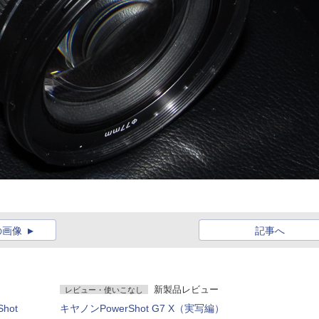
の画像
記事へ
新製品レビュー
レビュー・使いこなし
hot
キヤノンPowerShot G7 X（実写編）