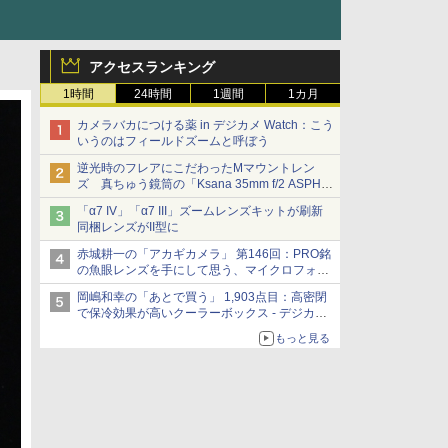
アクセスランキング
1時間
24時間
1週間
1カ月
カメラバカにつける薬 in デジカメ Watch：こう
いうのはフィールドズームと呼ぼう
逆光時のフレアにこだわったMマウントレン
ズ 真ちゅう鏡筒の「Ksana 35mm f/2 ASPH.
シルバークローム」
「α7 IV」「α7 III」ズームレンズキットが刷新
同梱レンズがII型に
赤城耕一の「アカギカメラ」 第146回：PRO銘
の魚眼レンズを手にして思う、マイクロフォー
サーズへの期待と可能性
岡嶋和幸の「あとで買う」 1,903点目：高密閉
で保冷効果が高いクーラーボックス - デジカメ
Watch
もっと見る