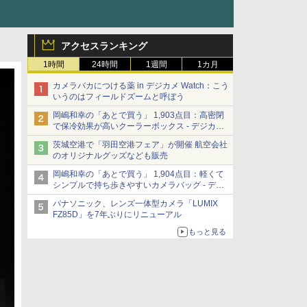
アクセスランキング
1時間
24時間
1週間
1カ月
カメラバカにつける薬 in デジカメ Watch：こう
いうのはフィールドズームと呼ぼう
岡嶋和幸の「あとで買う」 1,903点目：高密閉
で保冷効果が高いクーラーボックス - デジカメ
Watch
茨城空港で「羽田空港フェア」が開催 航空会社
のオリジナルグッズなども販売
岡嶋和幸の「あとで買う」 1,904点目：軽くて
シンプルで持ち歩きやすいカメラバッグ - デジ
カメ Watch
パナソニック、レンズ一体型カメラ「LUMIX
FZ85D」を7年ぶりにリニューアル
もっと見る