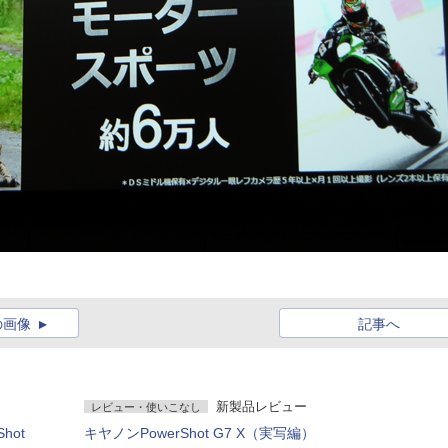
の画像
記事へ
新製品レビュー
レビュー・使いこなし
hot
キヤノンPowerShot G7 X（実写編）