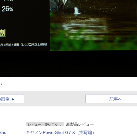
い
の画像
記事へ
新製品レビュー
レビュー・使いこなし
hot
キヤノンPowerShot G7 X（実写編）