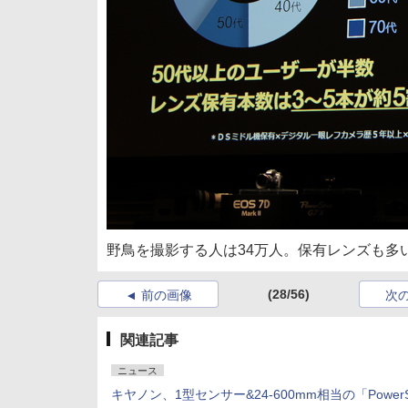
野鳥を撮影する人は34万人。保有レンズも多
(28/56)
前の画像
次
関連記事
ニュース
キヤノン、1型センサー&24-600mm相当の「PowerS