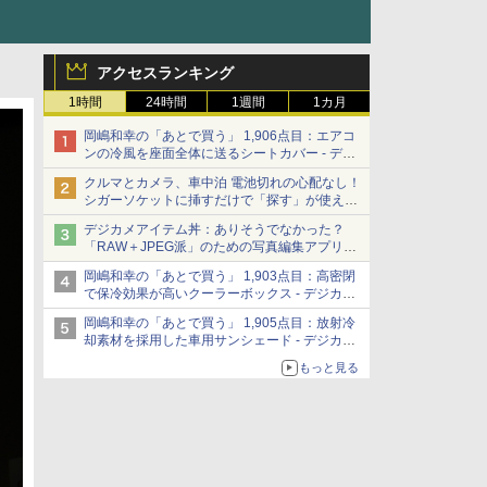
アクセスランキング
1時間
24時間
1週間
1カ月
岡嶋和幸の「あとで買う」 1,906点目：エアコ
ンの冷風を座面全体に送るシートカバー - デジ
カメ Watch
クルマとカメラ、車中泊 電池切れの心配なし！
シガーソケットに挿すだけで「探す」が使える
スマートタグ - デジカメ Watch
デジカメアイテム丼：ありそうでなかった？
「RAW＋JPEG派」のための写真編集アプリ
カメラデフォルトのJPEGを大切にする
岡嶋和幸の「あとで買う」 1,903点目：高密閉
「Filmator」
で保冷効果が高いクーラーボックス - デジカメ
Watch
岡嶋和幸の「あとで買う」 1,905点目：放射冷
却素材を採用した車用サンシェード - デジカメ
Watch
もっと見る