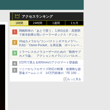
アクセスランキング
1時間
24時間
1週間
1カ月
岡嶋和幸の「あとで買う」 1,903点目：高密閉
で保冷効果が高いクーラーボックス - デジカメ
Watch
Vlogカメラから“コンパクトシネマカメラ”へ…
DJIが「Osmo Pocket」を再定義 ポートレート
重視の映像設計に
ミラーレスカメラユーザーのための「動画サブ
カメラ論」 アクションカメラにジンバルカメ
ラ……その実質的な違いは？
3万円で買える800mmのアクロマート望遠鏡
ソニーからフルサイズ対応の軽量・低価格な超
望遠ズームレンズ 14万円前後の「FE 100-
400mm F5.6-8 OSS」
もっと見る