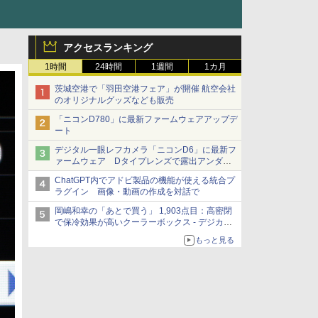
アクセスランキング
1時間
24時間
1週間
1カ月
茨城空港で「羽田空港フェア」が開催 航空会社
のオリジナルグッズなども販売
「ニコンD780」に最新ファームウェアアップデ
ート
デジタル一眼レフカメラ「ニコンD6」に最新フ
ァームウェア Dタイプレンズで露出アンダー
になる現象の修正など
ChatGPT内でアドビ製品の機能が使える統合プ
ラグイン 画像・動画の作成を対話で
岡嶋和幸の「あとで買う」 1,903点目：高密閉
で保冷効果が高いクーラーボックス - デジカメ
Watch
もっと見る