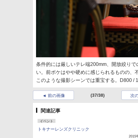
条件的には厳しいテレ端200mm、開放絞り
い。前ボケはやや硬めに感じられるものの、不
このような撮影シーンでは重宝する。D800 / 1/250秒 /
(37/38)
前の画像
次
関連記事
イベント
トキナーレンズクリニック
201