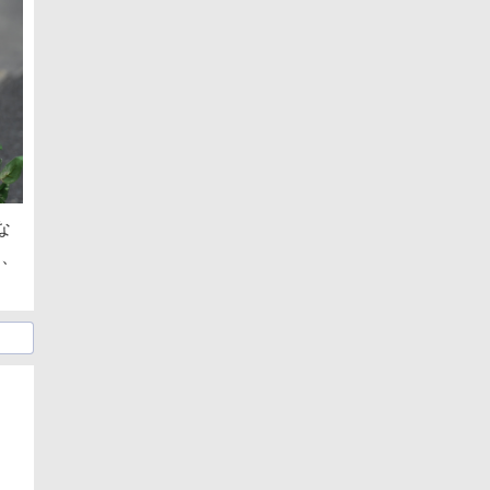
な
め、
日