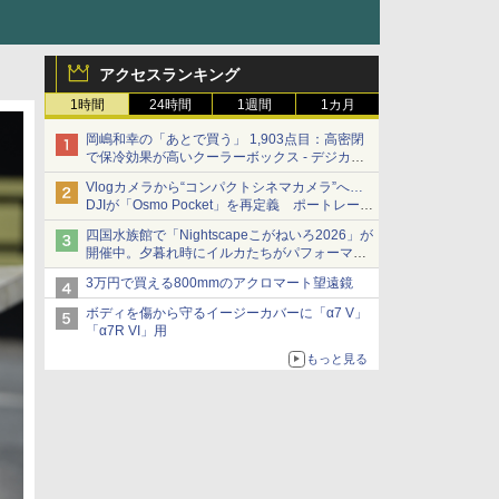
アクセスランキング
1時間
24時間
1週間
1カ月
岡嶋和幸の「あとで買う」 1,903点目：高密閉
で保冷効果が高いクーラーボックス - デジカメ
Watch
Vlogカメラから“コンパクトシネマカメラ”へ…
DJIが「Osmo Pocket」を再定義 ポートレート
重視の映像設計に
四国水族館で「Nightscapeこがねいろ2026」が
開催中。夕暮れ時にイルカたちがパフォーマン
スを繰り広げる
3万円で買える800mmのアクロマート望遠鏡
ボディを傷から守るイージーカバーに「α7 V」
「α7R VI」用
もっと見る