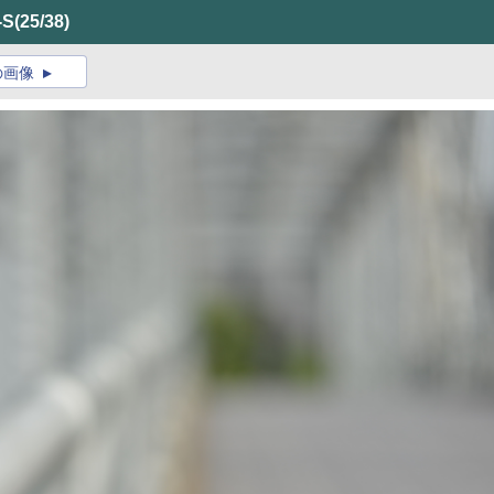
-S
(25/38)
の画像