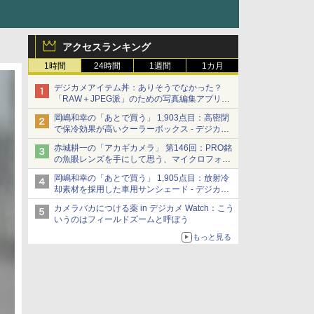
アクセスランキング
1時間
24時間
1週間
1カ月
デジカメアイテム丼：ありそうでなかった？
「RAW＋JPEG派」のための写真編集アプリ
カメラデフォルトのJPEGを大切にする
岡嶋和幸の「あとで買う」 1,903点目：高密閉
「Filmator」
で保冷効果が高いクーラーボックス - デジカメ
Watch
赤城耕一の「アカギカメラ」 第146回：PRO銘
の魚眼レンズを手にして思う、マイクロフォー
サーズへの期待と可能性
岡嶋和幸の「あとで買う」 1,905点目：放射冷
却素材を採用した車用サンシェード - デジカメ
Watch
カメラバカにつける薬 in デジカメ Watch：こう
いうのはフィールドズームと呼ぼう
もっと見る