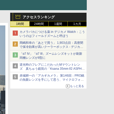
アクセスランキング
1時間
24時間
1週間
1カ月
カメラバカにつける薬 in デジカメ Watch：こう
いうのはフィールドズームと呼ぼう
岡嶋和幸の「あとで買う」 1,903点目：高密閉
で保冷効果が高いクーラーボックス - デジカメ
Watch
「α7 IV」「α7 III」ズームレンズキットが刷新
同梱レンズがII型に
逆光時のフレアにこだわったMマウントレン
ズ 真ちゅう鏡筒の「Ksana 35mm f/2 ASPH.
シルバークローム」
赤城耕一の「アカギカメラ」 第146回：PRO銘
の魚眼レンズを手にして思う、マイクロフォー
サーズへの期待と可能性
もっと見る