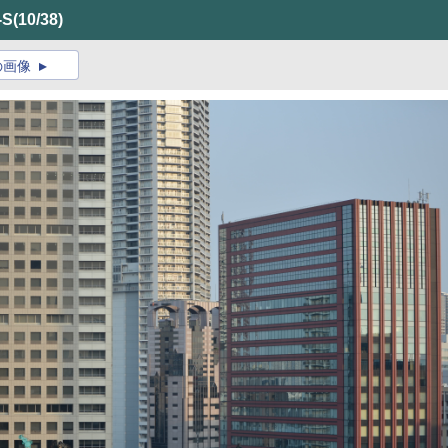
-S
(10/38)
の画像