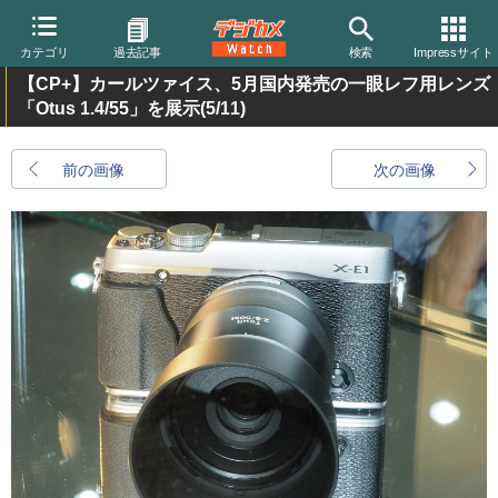
カテゴリ
過去記事
検索
Impressサイト
【CP+】カールツァイス、5月国内発売の一眼レフ用レンズ
「Otus 1.4/55」を展示
(5/11)
前の画像
次の画像