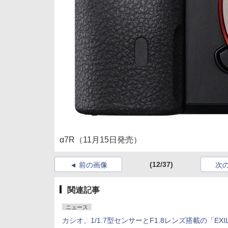
α7R（11月15日発売）
(12/37)
前の画像
次
関連記事
ニュース
カシオ、1/1.7型センサーとF1.8レンズ搭載の「EXIL