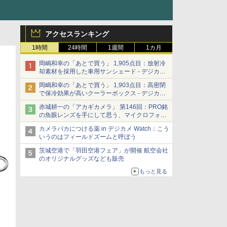
アクセスランキング
1時間
24時間
1週間
1カ月
岡嶋和幸の「あとで買う」 1,905点目：放射冷
却素材を採用した車用サンシェード - デジカメ
Watch
岡嶋和幸の「あとで買う」 1,903点目：高密閉
で保冷効果が高いクーラーボックス - デジカメ
Watch
赤城耕一の「アカギカメラ」 第146回：PRO銘
の魚眼レンズを手にして思う、マイクロフォー
サーズへの期待と可能性
カメラバカにつける薬 in デジカメ Watch：こう
いうのはフィールドズームと呼ぼう
茨城空港で「羽田空港フェア」が開催 航空会社
のオリジナルグッズなども販売
もっと見る