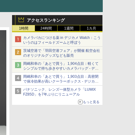
アクセスランキング
1時間
24時間
1週間
1カ月
カメラバカにつける薬 in デジカメ Watch：こう
いうのはフィールドズームと呼ぼう
茨城空港で「羽田空港フェア」が開催 航空会社
のオリジナルグッズなども販売
岡嶋和幸の「あとで買う」 1,904点目：軽くて
シンプルで持ち歩きやすいカメラバッグ - デジ
カメ Watch
岡嶋和幸の「あとで買う」 1,903点目：高密閉
で保冷効果が高いクーラーボックス - デジカメ
Watch
パナソニック、レンズ一体型カメラ「LUMIX
FZ85D」を7年ぶりにリニューアル
もっと見る