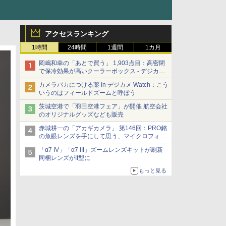
アクセスランキング
1時間
24時間
1週間
1カ月
岡嶋和幸の「あとで買う」 1,903点目：高密閉
で保冷効果が高いクーラーボックス - デジカメ
Watch
カメラバカにつける薬 in デジカメ Watch：こう
いうのはフィールドズームと呼ぼう
茨城空港で「羽田空港フェア」が開催 航空会社
のオリジナルグッズなども販売
赤城耕一の「アカギカメラ」 第146回：PRO銘
の魚眼レンズを手にして思う、マイクロフォー
サーズへの期待と可能性
「α7 IV」「α7 III」ズームレンズキットが刷新
同梱レンズがII型に
もっと見る