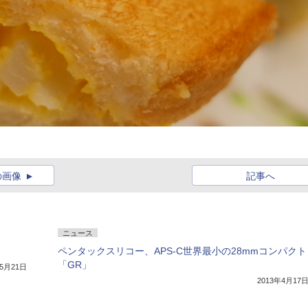
の画像
記事へ
ニュース
ペンタックスリコー、APS-C世界最小の28mmコンパクト
「GR」
年5月21日
2013年4月17