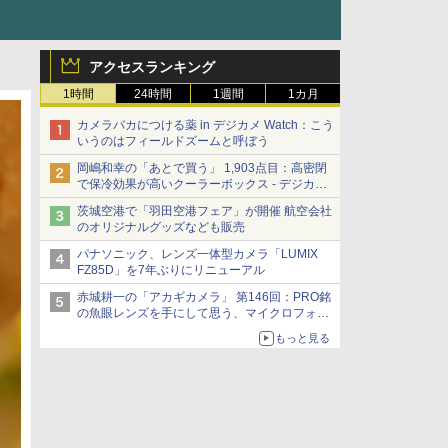
アクセスランキング
1時間
24時間
1週間
1カ月
カメラバカにつける薬 in デジカメ Watch：こう
いうのはフィールドズームと呼ぼう
岡嶋和幸の「あとで買う」 1,903点目：高密閉
で保冷効果が高いクーラーボックス - デジカメ
Watch
茨城空港で「羽田空港フェア」が開催 航空会社
のオリジナルグッズなども販売
パナソニック、レンズ一体型カメラ「LUMIX
FZ85D」を7年ぶりにリニューアル
赤城耕一の「アカギカメラ」 第146回：PRO銘
の魚眼レンズを手にして思う、マイクロフォー
サーズへの期待と可能性
もっと見る