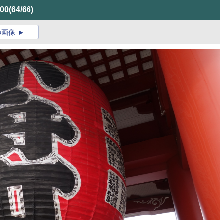
00
(64/66)
の画像