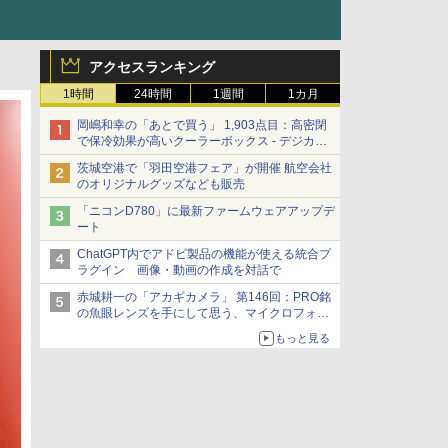
アクセスランキング
1時間
24時間
1週間
1カ月
岡嶋和幸の「あとで買う」 1,903点目：高密閉
で保冷効果が高いクーラーボックス - デジカメ
Watch
茨城空港で「羽田空港フェア」が開催 航空会社
のオリジナルグッズなども販売
「ニコンD780」に最新ファームウェアアップデ
ート
ChatGPT内でアドビ製品の機能が使える統合プ
ラグイン 画像・動画の作成を対話で
赤城耕一の「アカギカメラ」 第146回：PRO銘
の魚眼レンズを手にして思う、マイクロフォー
サーズへの期待と可能性
もっと見る