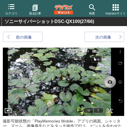
カテゴリ
過去記事
検索
Impressサイト
ソニーサイバーショットDSC-QX100
(27/66)
前の画像
次の画像
撮影可能状態の「PlayMemories Mobile」アプリの画面。シャッタ
ー、ズーム、画像再生などをタッチ操作で行う。ピントを合わせた