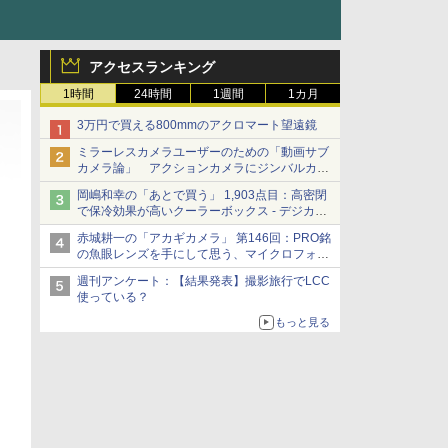
アクセスランキング
1時間
24時間
1週間
1カ月
3万円で買える800mmのアクロマート望遠鏡
ミラーレスカメラユーザーのための「動画サブ
カメラ論」 アクションカメラにジンバルカメ
ラ……その実質的な違いは？
岡嶋和幸の「あとで買う」 1,903点目：高密閉
で保冷効果が高いクーラーボックス - デジカメ
Watch
赤城耕一の「アカギカメラ」 第146回：PRO銘
の魚眼レンズを手にして思う、マイクロフォー
サーズへの期待と可能性
週刊アンケート：【結果発表】撮影旅行でLCC
使っている？
もっと見る