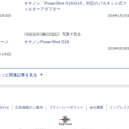
キヤノン「PowerShot G16/G15」対応のバヨネット式フ
ィルターアダプター
10月15日
2014年1月27
写真で見る
レビュー・使いこなし
バージ
キヤノンPowerShot G16
2013年9月18
4年1月6日
もっと関連記事を見る
合わせ
広告掲載のご案内
プライバシーポリシー
会社概要
インプレス