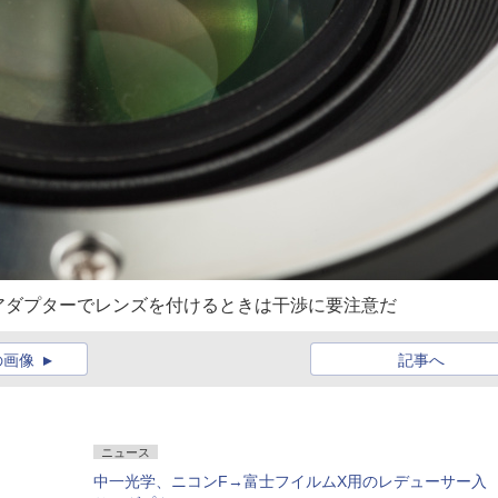
アダプターでレンズを付けるときは干渉に要注意だ
の画像
記事へ
ニュース
中一光学、ニコンF→富士フイルムX用のレデューサー入