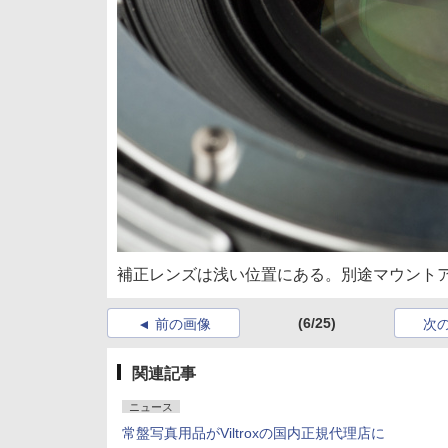
補正レンズは浅い位置にある。別途マウント
(6/25)
前の画像
次
関連記事
ニュース
常盤写真用品がViltroxの国内正規代理店に