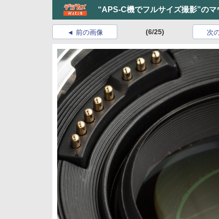
“APS-C機でフルサイズ撮影”の
(6/25)
前の画像
次