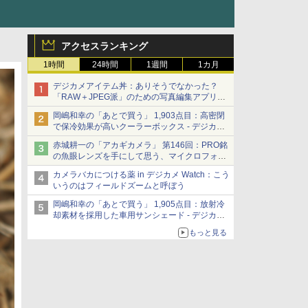
アクセスランキング
1時間
24時間
1週間
1カ月
デジカメアイテム丼：ありそうでなかった？
「RAW＋JPEG派」のための写真編集アプリ
カメラデフォルトのJPEGを大切にする
岡嶋和幸の「あとで買う」 1,903点目：高密閉
「Filmator」
で保冷効果が高いクーラーボックス - デジカメ
Watch
赤城耕一の「アカギカメラ」 第146回：PRO銘
の魚眼レンズを手にして思う、マイクロフォー
サーズへの期待と可能性
カメラバカにつける薬 in デジカメ Watch：こう
いうのはフィールドズームと呼ぼう
岡嶋和幸の「あとで買う」 1,905点目：放射冷
却素材を採用した車用サンシェード - デジカメ
Watch
もっと見る