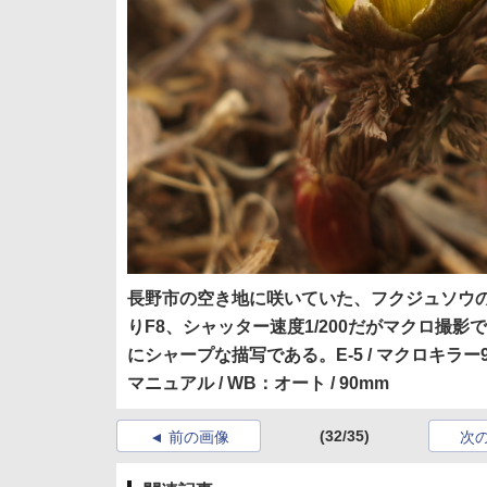
長野市の空き地に咲いていた、フクジュソウ
りF8、シャッター速度1/200だがマクロ撮
にシャープな描写である。E-5 / マクロキラー90mm F2.8 / 
マニュアル / WB：オート / 90mm
(32/35)
前の画像
次