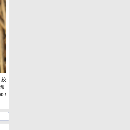
。絞
非常
0 /