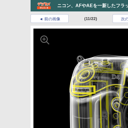
ニコン、AFやAEを一新したフラ
(11/22)
前の画像
次