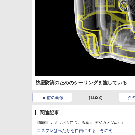
防塵防滴のためのシーリングを施している
(11/22)
前の画像
次
関連記事
カメラバカにつける薬 in デジカメ Watch
漫画
コスプレは私たちを自由にする（その9）