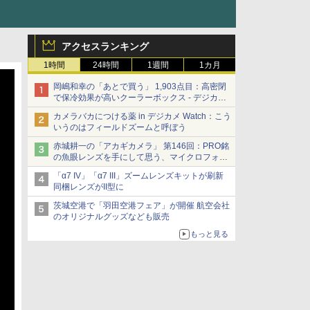
アクセスランキング
1時間
24時間
1週間
1カ月
岡嶋和幸の「あとで買う」 1,903点目：高密閉
で保冷効果が高いクーラーボックス - デジカメ
Watch
カメラバカにつける薬 in デジカメ Watch：こう
いうのはフィールドズームと呼ぼう
赤城耕一の「アカギカメラ」 第146回：PRO銘
の魚眼レンズを手にして思う、マイクロフォー
サーズへの期待と可能性
「α7 IV」「α7 III」ズームレンズキットが刷新
同梱レンズがII型に
茨城空港で「羽田空港フェア」が開催 航空会社
のオリジナルグッズなども販売
もっと見る