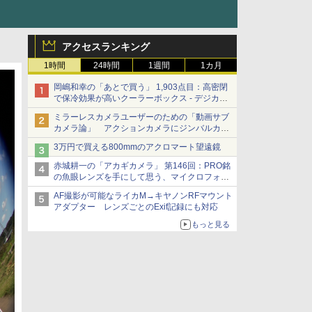
アクセスランキング
1時間
24時間
1週間
1カ月
岡嶋和幸の「あとで買う」 1,903点目：高密閉
で保冷効果が高いクーラーボックス - デジカメ
Watch
ミラーレスカメラユーザーのための「動画サブ
カメラ論」 アクションカメラにジンバルカメ
ラ……その実質的な違いは？
3万円で買える800mmのアクロマート望遠鏡
赤城耕一の「アカギカメラ」 第146回：PRO銘
の魚眼レンズを手にして思う、マイクロフォー
サーズへの期待と可能性
AF撮影が可能なライカM→キヤノンRFマウント
アダプター レンズごとのExif記録にも対応
もっと見る