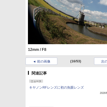
12mm / F8
(16/53)
前の画像
次
関連記事
ニュース
キヤノンRFレンズに初の魚眼レンズ
202