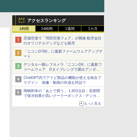
アクセスランキング
1時間
24時間
1週間
1カ月
茨城空港で「羽田空港フェア」が開催 航空会社
のオリジナルグッズなども販売
「ニコンD780」に最新ファームウェアアップデ
ート
デジタル一眼レフカメラ「ニコンD6」に最新フ
ァームウェア Dタイプレンズで露出アンダー
になる現象の修正など
ChatGPT内でアドビ製品の機能が使える統合プ
ラグイン 画像・動画の作成を対話で
岡嶋和幸の「あとで買う」 1,903点目：高密閉
で保冷効果が高いクーラーボックス - デジカメ
Watch
もっと見る