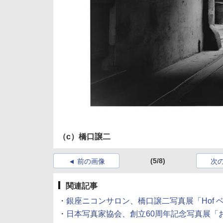
（c）橋口譲二
(5/8)
前の画像
次
関連記事
・
銀座ニコンサロン、橋口譲二写真展「Hof ベルリン
・
日本写真家協会、創立60周年記念写真展「おんな 