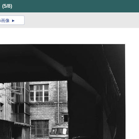
」
(5/8)
の画像