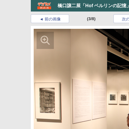
橋口譲二展「Hof ベルリンの記憶
(3/8)
前の画像
次