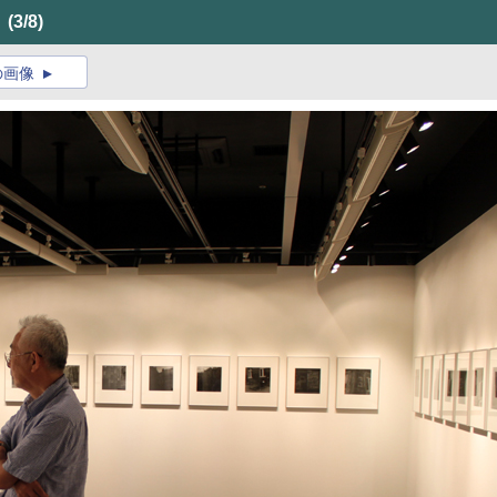
」
(3/8)
の画像