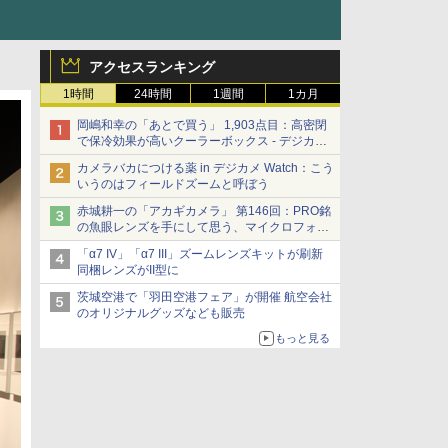
アクセスランキング
1時間
24時間
1週間
1カ月
岡嶋和幸の「あとで買う」 1,903点目：高密閉
で保冷効果が高いクーラーボックス - デジカメ
Watch
カメラバカにつける薬 in デジカメ Watch：こう
いうのはフィールドズームと呼ぼう
赤城耕一の「アカギカメラ」 第146回：PRO銘
の魚眼レンズを手にして思う、マイクロフォー
サーズへの期待と可能性
「α7 IV」「α7 III」ズームレンズキットが刷新
同梱レンズがII型に
茨城空港で「羽田空港フェア」が開催 航空会社
のオリジナルグッズなども販売
もっと見る