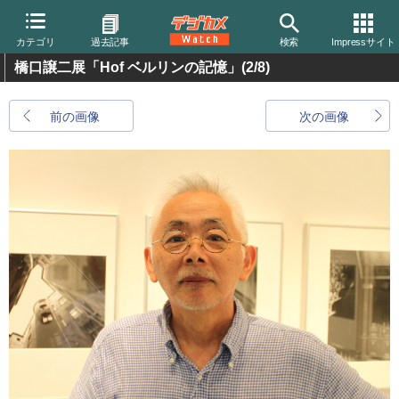
カテゴリ
過去記事
検索
Impressサイト
橋口譲二展「Hof ベルリンの記憶」
(2/8)
前の画像
次の画像