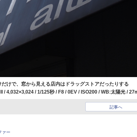
けだけで、窓から見える店内はドラッグストアだったりする
I / 4,032×3,024 / 1/125秒 / F8 / 0EV / ISO200 / WB:太陽光 / 2
記事へ
新ファー