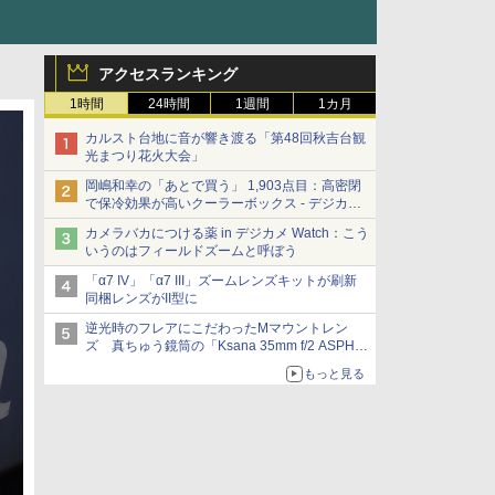
アクセスランキング
1時間
24時間
1週間
1カ月
カルスト台地に音が響き渡る「第48回秋吉台観
光まつり花火大会」
岡嶋和幸の「あとで買う」 1,903点目：高密閉
で保冷効果が高いクーラーボックス - デジカメ
Watch
カメラバカにつける薬 in デジカメ Watch：こう
いうのはフィールドズームと呼ぼう
「α7 IV」「α7 III」ズームレンズキットが刷新
同梱レンズがII型に
逆光時のフレアにこだわったMマウントレン
ズ 真ちゅう鏡筒の「Ksana 35mm f/2 ASPH.
シルバークローム」
もっと見る