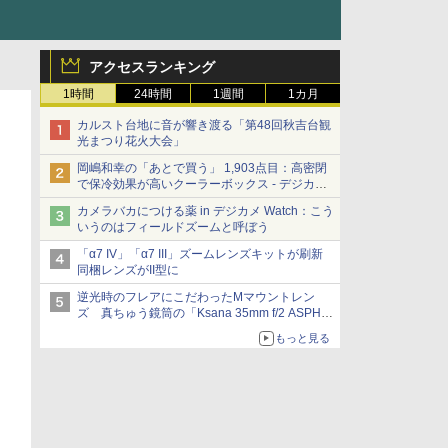
アクセスランキング
1時間
24時間
1週間
1カ月
カルスト台地に音が響き渡る「第48回秋吉台観
光まつり花火大会」
岡嶋和幸の「あとで買う」 1,903点目：高密閉
で保冷効果が高いクーラーボックス - デジカメ
Watch
カメラバカにつける薬 in デジカメ Watch：こう
いうのはフィールドズームと呼ぼう
「α7 IV」「α7 III」ズームレンズキットが刷新
同梱レンズがII型に
逆光時のフレアにこだわったMマウントレン
ズ 真ちゅう鏡筒の「Ksana 35mm f/2 ASPH.
シルバークローム」
もっと見る